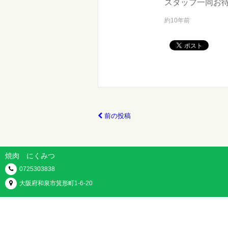
スタッフ一同お
約10年前
前の投稿
焼肉 にくみつ
0725303838
大阪府和泉市箕形町1-6-20